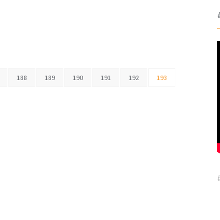
188
189
190
191
192
193