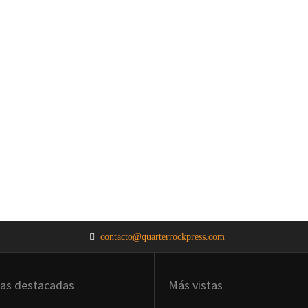
contacto@quarterrockpress.com
ias destacadas
Más vistas