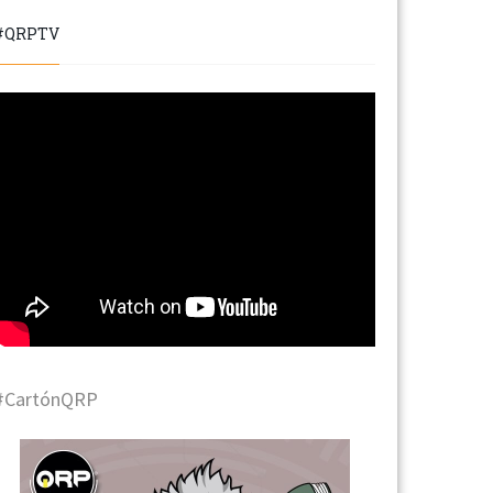
#QRPTV
#CartónQRP