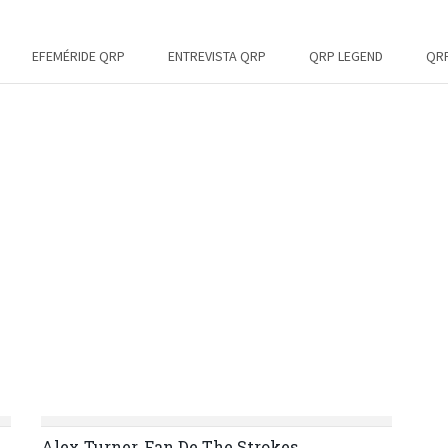
EFEMÉRIDE QRP
ENTREVISTA QRP
QRP LEGEND
QRP
Alex Turner, Fan De The Strokes