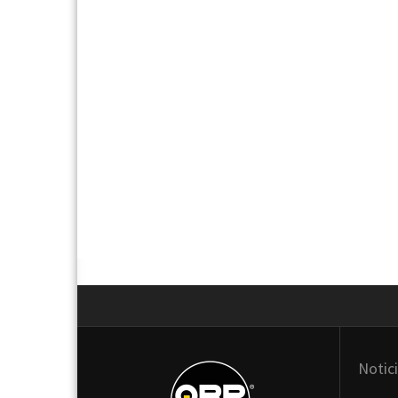
Next
Notic