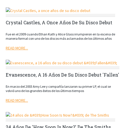
Crystal Castles, A Once Años De Su Disco Debut
Fue en el 2009 cuando Ethan Kath y Alice Glass irrumpieron en la escena de
manera formal con uno de los discos más aclamados de los últimos años
READ MORE...
Evanescence, A 16 Años De Su Disco Debut 'Fallen'
En marzo del 2003 Amy Lee y compañía lanzaron su primer LP, el cual se
volvió uno de los grandes éxitos de los últimos tiempos
READ MORE...
24 Años De 'How Soon Is Now?' De The Smiths