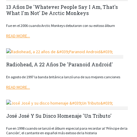
13 Años De 'Whatever People Say I Am, That's
What I'm Not' De Arctic Monkeys
Fue en el 2006 cuando Arctic Monkeys debutaron con su exitoso álbum
READ MORE...
Radiohead, A 22 Años De 'Paranoid Android'
En agosto de 1997 la banda británica lanzó una de sus mejores canciones
READ MORE...
José José Y Su Disco Homenaje 'Un Tributo'
Fue en 1998 cuando se lanzó el álbum especial para recordar al 'Príncipe de la
Canción', el cantante en español más exitoso de la historia