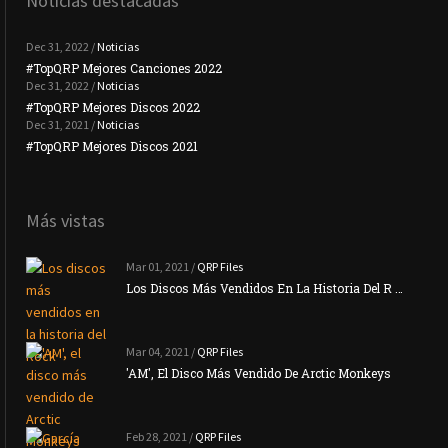
Noticias destacadas
Dec 31, 2022 /
Noticias
#TopQRP Mejores Canciones 2022
#To
Dec 31, 2022 /
Noticias
#TopQRP Mejores Discos 2022
Plac
Dec 31, 2021 /
Noticias
#TopQRP Mejores Discos 2021
Inte
Más vistas
Mar 01, 2021 /
QRP Files
Los Discos Más Vendidos En La Historia Del R …
Mar 04, 2021 /
QRP Files
'AM', El Disco Más Vendido De Arctic Monkeys
Feb 28, 2021 /
QRP Files