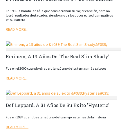
En 1985 la banda lanzó la que consideraban su mejor canción, pero no
logró resultados destacados, siendo uno de los pocos episodios negativos
en su carrera
READ MORE...
Eminem, A 19 Años De 'The Real Slim Shady'
Fue en el 2000 cuando el rapero lanzó uno de los temas más exitosos
READ MORE...
Def Leppard, A 31 Años De Su Éxito 'Hysteria'
Fue en 1987 cuando se lanzó uno de los mejores temas de la historia
READ MORE...