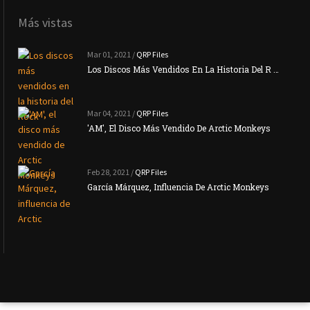
Más vistas
Mar 01, 2021 /
QRP Files
Los Discos Más Vendidos En La Historia Del R …
Mar 04, 2021 /
QRP Files
'AM', El Disco Más Vendido De Arctic Monkeys
Feb 28, 2021 /
QRP Files
García Márquez, Influencia De Arctic Monkeys
La N