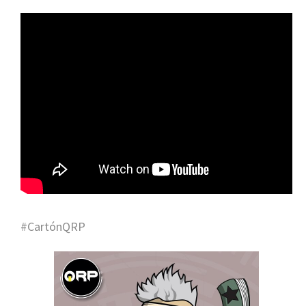
#CartónQRP