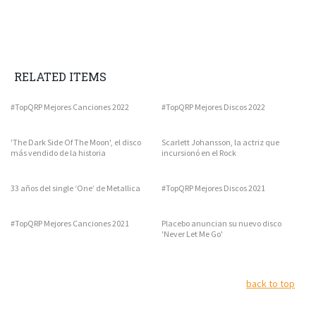
RELATED ITEMS
#TopQRP Mejores Canciones 2022
#TopQRP Mejores Discos 2022
'The Dark Side Of The Moon', el disco
Scarlett Johansson, la actriz que
más vendido de la historia
incursionó en el Rock
33 años del single ‘One’ de Metallica
#TopQRP Mejores Discos 2021
#TopQRP Mejores Canciones 2021
Placebo anuncian su nuevo disco
'Never Let Me Go'
back to top