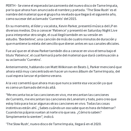
PERTH - Se viene el esperado lanzamiento del nuevo disco de Tame Impala,
por lo que ahora han anunciado el nombre y portada. 'The Slow Rush' es el
nombre del material que el grupo ha revelado que llegará el siguiente año,
como sucesor del aclamado 'Currents' del 2015.
En su momento, el líder y vocalista, Kevin Parker, presentó música del LP en
diversos medios. Dio a conocer 'Patience' y presentó en Saturday Night Live
para interpretar otro single, el cual llegó también en su versión en
estudio. 'Borderline', una canción de más de cuatro minutos de duración y
que mantiene la estela del sencillo que dieron antes en sus canales oficiales.
Fue así que en el show Parker también dio a conocer en vivo el tema bajo el
titulo 'Patience', el cual formará parte del material que dará continuación a
su aclamado 'Curretns'.
Anteriormente, hablando con Matt Wilkinson en Beats 1, Parker mencionó que
ahora está muy concentrado en hacer un nuevo álbum de Tame Impala, del
cual espera lanzar el próximo verano.
A la vez comentó que ahora mas que nunca siente esa vocación ya que
es como un llamado del más allá.
"Me encanta tocar las canciones en vivo, me encantan las canciones
de Currents, me encantan las canciones de Lonerism y todo, pero creo que
estoy listo para tocar algunas otras canciones en vivo. Todas las cosas
instintivas están ahí. ¿Sabes cuándo un oso sabe que es hora de hibernar?
Cuando los pájaros vuelan al norte o lo que sea. ¿Cómo lo saben?
Simplemente lo sienten", indicó.
'The Slow Rush', nuevo disco de Tame Impala, llegará en el 2020.